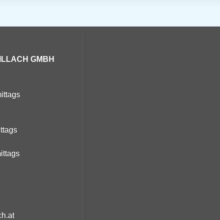
ILLACH GMBH
ittags
ittags
ittags
h.at