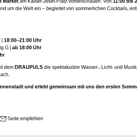
d Market
am Kaiser-Josef-Platz vorbeischauen. Von
11:00 bis 
und um die Welt ein – begleitet von sommerlichen Cocktails, en
 |
18:00–21:00 Uhr
ig G |
ab 18:00 Uhr
hr
mit dem
DRAUPULS
die spektakuläre Wasser-, Licht- und Musi
lach.
r Innenstadt und erlebt gemeinsam mit uns den ersten Somm
Seite empfehlen