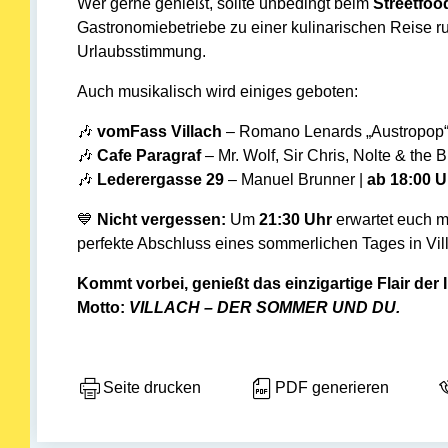
Wer gerne genießt, sollte unbedingt beim
Streetfoo
Gastronomiebetriebe zu einer kulinarischen Reise r
Urlaubsstimmung.
Auch musikalisch wird einiges geboten:
🎶
vomFass Villach
– Romano Lenards „Austropop“
🎶
Cafe Paragraf
– Mr. Wolf, Sir Chris, Nolte & the B
🎶
Lederergasse 29
– Manuel Brunner |
ab 18:00 U
💙
Nicht vergessen:
Um
21:30 Uhr
erwartet euch 
perfekte Abschluss eines sommerlichen Tages in Vil
Kommt vorbei, genießt das einzigartige Flair de
Motto:
VILLACH – DER SOMMER UND DU.
Seite drucken
PDF generieren