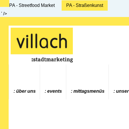
PA - Streetfood Market
PA - Straßenkunst
' />
Gehe zur Startseite
über uns
events
mittagsmenüs
unser