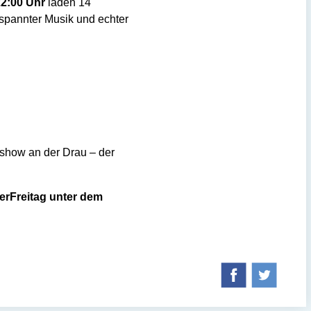
22:00 Uhr
laden 14
tspannter Musik und echter
kshow an der Drau – der
erFreitag unter dem