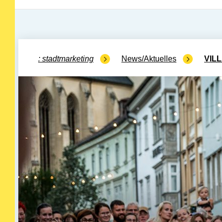
stadtmarketing
News/Aktuelles
VILL