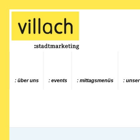
Gehe zur Startseite
über uns
events
mittagsmenüs
unser