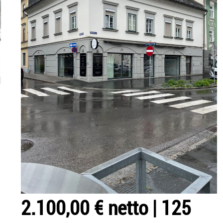
2.100,00 € netto
|
125