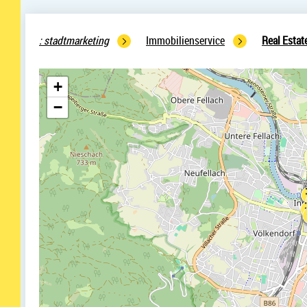
stadtmarketing
Immobilienservice
Real Estat
+
−