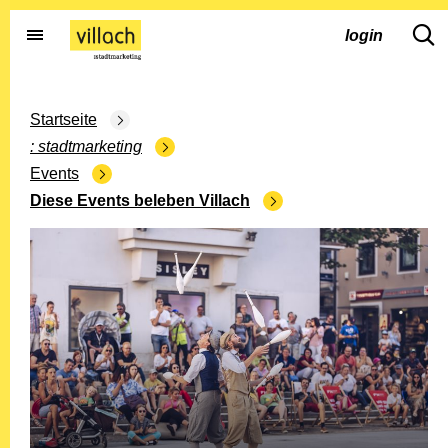
Gehe zur Startseite
dd.s
login
Startseite
stadtmarketing
Events
Diese Events beleben Villach