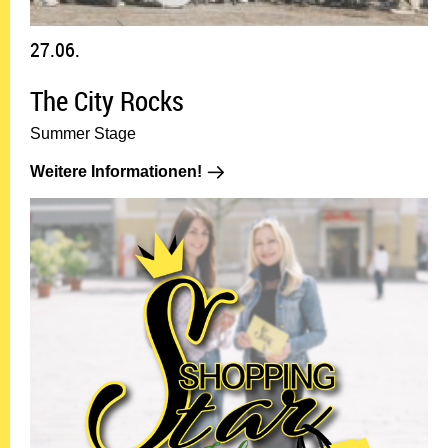
27.06.
The City Rocks
Summer Stage
Weitere Informationen!: 27.06.
Weitere Informationen!
JU