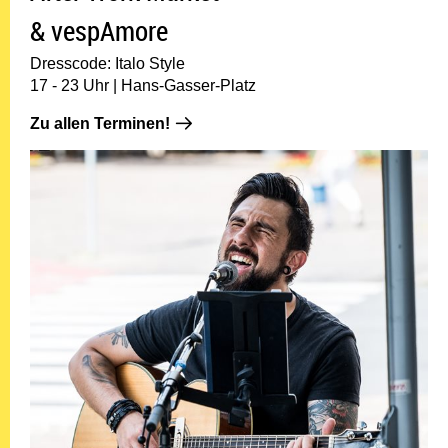
& vespAmore
Dresscode: Italo Style
17 - 23 Uhr | Hans-Gasser-Platz
Zu allen Terminen!: 19.06.
Zu allen Terminen!
26