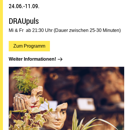
24.06.-11.09.
DRAUpuls
Mi & Fr ab 21:30 Uhr (Dauer zwischen 25-30 Minuten)
Zum Programm
Weiter Informationen!: 24.06.-11.0
Weiter Informationen!
24