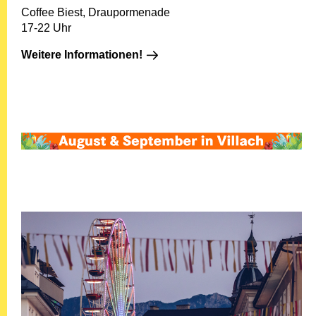
Coffee Biest, Draupormenade
17-22 Uhr
Weitere Informationen!: 25.07.
Weitere Informationen!
26