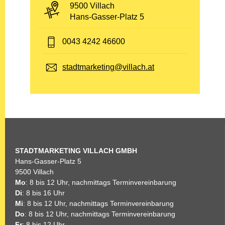
PLZ und Ort:
9500 Villach
Adresse:
Hans-Gasser-Platz 5
Telefon:
0043 4242 46600
E-Mail:
stadtmarketing@villach.at
STADTMARKETING
VILLACH GMBH
Hans-Gasser-Platz 5
9500 Villach
Mo
: 8 bis 12 Uhr, nachmittags Terminvereinbarung
Di
: 8 bis 16 Uhr
Mi
: 8 bis 12 Uhr, nachmittags Terminvereinbarung
Do
: 8 bis 12 Uhr, nachmittags Terminvereinbarung
Fr
: 8 bis 12 Uhr