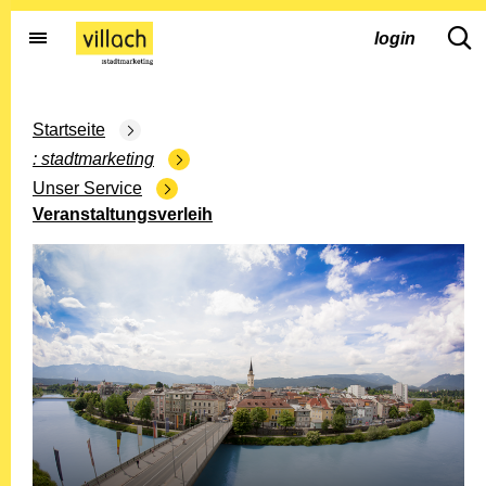
Gehe zur Startseite
dd.s
login
Startseite
stadtmarketing
Unser Service
Veranstaltungsverleih