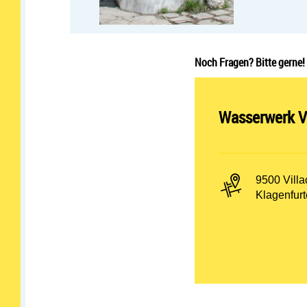
Noch Fragen? Bitte gerne!
Abteilung öff
Wasserwerk Vi
PLZ und Or
9500 Villa
Adresse:
Klagenfurt