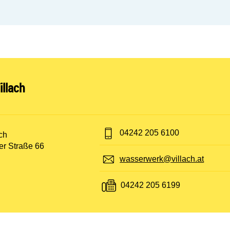
nen:
llach
Telefon:
04242 205 6100
t:
ch
er Straße 66
E-Mail:
wasserwerk@villach.at
Fax:
04242 205 6199