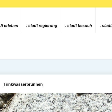
dt erleben
stadt regierung
stadt besuch
stad
Trinkwasserbrunnen