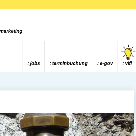
tmarketing
jobs
terminbuchung
e-gov
vifi