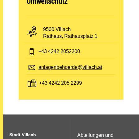
Umweltschutz
PLZ und Ort:
9500 Villach
Adresse:
Rathaus, Rathausplatz 1
Telefon:
+43 4242 2052200
E-Mail:
anlagenbehoerde@villach.at
Fax:
+43 4242 205 2299
Stadt Villach
Abteilungen und