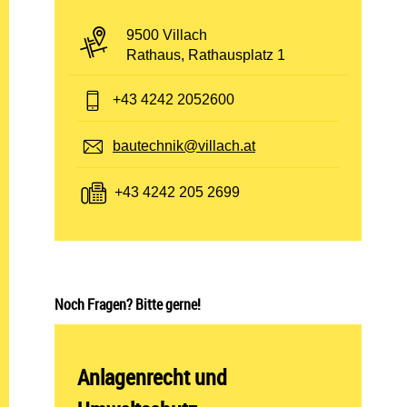
PLZ und Ort:
9500 Villach
Adresse:
Rathaus, Rathausplatz 1
Telefon:
+43 4242 2052600
E-Mail:
bautechnik@villach.at
Fax:
+43 4242 205 2699
Noch Fragen? Bitte gerne!
Abteilung öffnen:
Anlagenrecht und