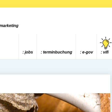
tmarketing
jobs
terminbuchung
e-gov
vifi