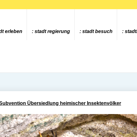
dt erleben
stadt regierung
stadt besuch
stad
Subvention Übersiedlung heimischer Insektenvölker