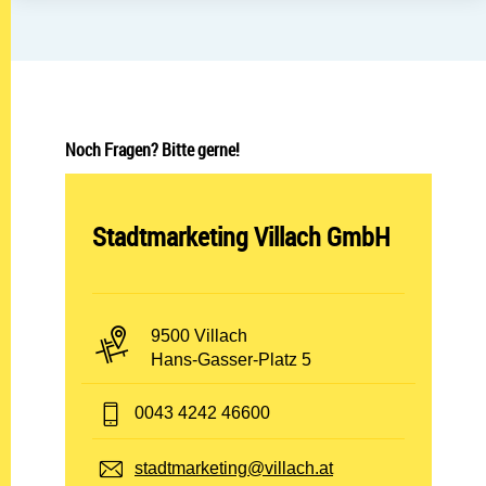
Noch Fragen? Bitte gerne!
Abteilung öffnen:
Stadtmarketing Villach GmbH
PLZ und Ort:
9500 Villach
Adresse:
Hans-Gasser-Platz 5
Telefon:
0043 4242 46600
E-Mail:
stadtmarketing@villach.at