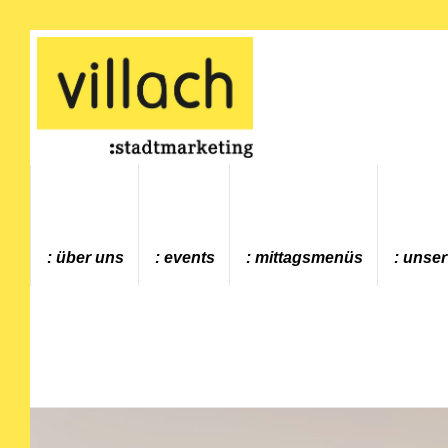
Gehe zur Startseite
über uns
events
mittagsmenüs
unser