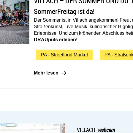
Artikel öffnen: VILLACH – DER SOM
VILLACH – DER SOMMER UND DU: D
SommerFreitag ist da!
Der Sommer ist in Villach angekommen! Freut e
Straßenkunst, Live-Musik, kulinarischer Highlig
Erlebnisse. Und zum krönenden Abschluss he
DRAUpuls erleben!
PA - Streetfood Market
PA - Straßen
Mehr lesen: VILLACH – DER SOMMER UND DU
Mehr lesen
VILLACH:
webcam