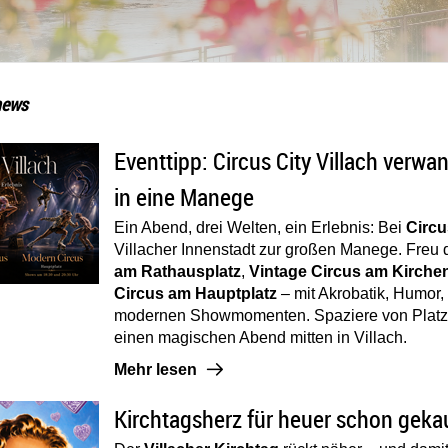
TMARKETING VILLACH!
news
tipp: Circus City Villach verwandelt die Innenstadt in eine Mane
Artikel öffnen: Eventtipp: Circus Ci
Eventtipp: Circus City Villach verwa
ERBEN
in eine Manege
Ein Abend, drei Welten, ein Erlebnis: Bei
Circu
Villacher Innenstadt zur großen Manege. Freu 
am Rathausplatz
,
Vintage Circus am Kirche
Circus am Hauptplatz
– mit Akrobatik, Humor,
modernen Showmomenten. Spaziere von Platz 
einen magischen Abend mitten in Villach.
Mehr lesen: Eventtipp: Circus City Villach v
Mehr lesen
tagsherz für heuer schon gekauft? 💛
Artikel öffnen: Kirchtagsherz für he
Kirchtagsherz für heuer schon geka