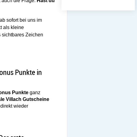
t auch die Frage:
Hast du
ab sofort bei uns im
t als kleine
s sichtbares Zeichen
gekauft? 💛
ne tauschen
Bonus App: City Bonus Punkte in Villach Gutschein
Bonus Punkte in
Bonus Punkte
ganz
ale Villach Gutscheine
direkt wieder
City Bonus Punkte in Villach Gutscheine tauschen