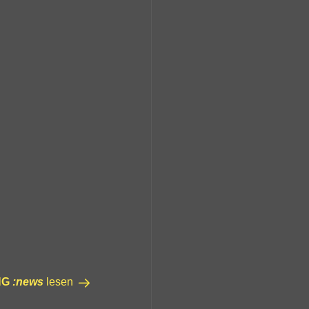
NG
:news
lesen