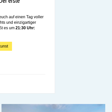
MER UND DU: Der erste SommerFreitag ist da!
er erste
uch auf einen Tag voller
hts und einzigartiger
ißt es um
21:30 Uhr:
kunst
: Der erste SommerFreitag ist da!