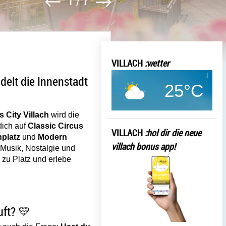
1
/
7
.
.
VILLACH
:wetter
ge
ty Villach verwandelt die Innenstadt in eine Maneg
ndelt die Innenstadt
25°C
s City Villach
wird die
dich auf
Classic Circus
öffnen: hol dir die neu
VILLACH
:hol dir die neue
nplatz
und
Modern
villach bonus app!
 Musik, Nostalgie und
Hol dir die neue VILLACH BO
zu Platz und erlebe
erwandelt die Innenstadt in eine Manege
uer schon gekauft? 💛
uft? 💛