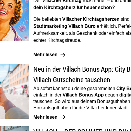
Der
Villacher Kirchtag
rückt näher – und dami
dein Kirchtagsherz für heuer schon?
Die beliebten
Villacher Kirchtagsherzen
sind 
Stadtmarketing Villach Büro
erhältlich. Perfek
Aufmerksamkeit, als Geschenk oder einfach al
echter Kirchtagsfreude.
Mehr lesen: Kirchtagsherz für heuer schon 
Mehr lesen
n der Villach Bonus App: City Bonus Punkte in Villach Gutschei
Artikel öffnen: Neu in der Villach 
Neu in der Villach Bonus App: City 
Villach Gutscheine tauschen
Ab sofort kannst du deine gesammelten
City 
einfach in der
Villach Bonus App
gegen
digit
tauschen. So wird aus deinem Bonusguthaben 
Einkaufsguthaben für die Villacher Innenstadt.
Mehr lesen: Neu in der Villach Bonus App: 
Mehr lesen
LACH – DER SOMMER UND DU: Der erste SommerFreitag ist da!