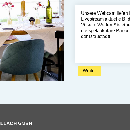
Unsere Webcam liefert 
Livestream aktuelle Bil
Villach. Werfen Sie eine
die spektakuläre Panor
der Draustadt!
Weiter: Webcam
Weiter
ILLACH GMBH