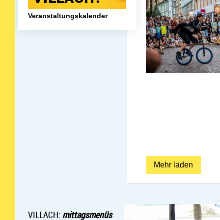
Mehr lesen: Veranstaltungskalender
Veranstaltungskalender
Mehr laden
VILLACH:
mittagsmenüs