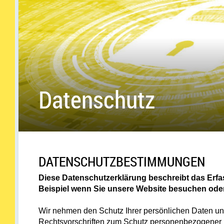
a
r
t
s
Datenschutz
e
i
t
DATENSCHUTZBESTIMMUNGEN
e
Diese Datenschutzerklärung beschreibt das Erf
Beispiel wenn Sie unsere Website besuchen ode
Wir nehmen den Schutz Ihrer persönlichen Daten un
Rechtsvorschriften zum Schutz personenbezogener D