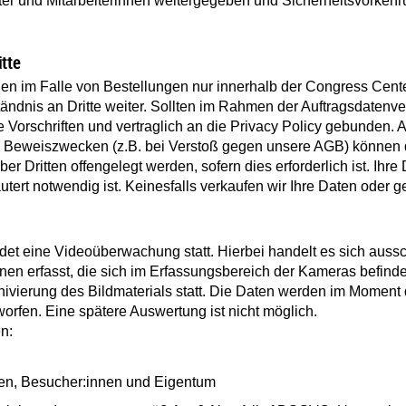
eiter und Mitarbeiterinnen weitergegeben und Sicherheitsvorkeh
tte
en im Falle von Bestellungen nur innerhalb der Congress Cen
tändnis an Dritte weiter. Sollten im Rahmen der Auftragsdatenv
e Vorschriften und vertraglich an die Privacy Policy gebunden. 
u Beweiszwecken (z.B. bei Verstoß gegen unsere AGB) können d
 Dritten offengelegt werden, sofern dies erforderlich ist. Ih
äutert notwendig ist. Keinesfalls verkaufen wir Ihre Daten oder
det eine Videoüberwachung statt. Hierbei handelt es sich auss
nen erfasst, die sich im Erfassungsbereich der Kameras befind
hivierung des Bildmaterials statt. Die Daten werden im Moment
orfen. Eine spätere Auswertung ist nicht möglich.
n:
nnen, Besucher:innen und Eigentum