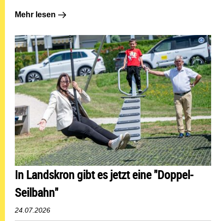
Mehr lesen: Neues Naturdenkmal in der Innenstadt
Mehr lesen
In Landskron gibt es jetzt eine "Doppel-
Seilbahn"
24.07.2026