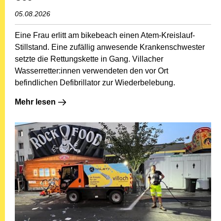
05.08.2026
Eine Frau erlitt am bikebeach einen Atem-Kreislauf-
Stillstand. Eine zufällig anwesende Krankenschwester
setzte die Rettungskette in Gang. Villacher
Wasserretter:innen verwendeten den vor Ort
befindlichen Defibrillator zur Wiederbelebung.
Mehr lesen: Defibrillator: Lebensrettung am Ossiacher 
Mehr lesen