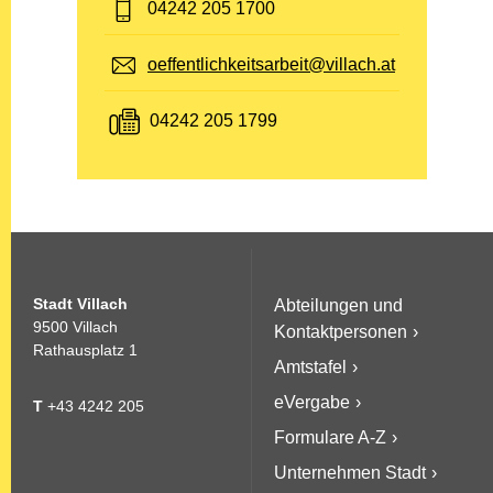
Telefon:
04242 205 1700
E-Mail:
oeffentlichkeitsarbeit@villach.at
Fax:
04242 205 1799
Stadt Villach
Abteilungen und
9500 Villach
Kontaktpersonen
Rathausplatz 1
Amtstafel
eVergabe
T
+43 4242 205
Formulare A-Z
Unternehmen Stadt