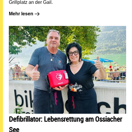
Grillplatz an der Gail.
Mehr lesen: Waldbrandgefahr: Offenes Feuer weiter ve
Mehr lesen
Defibrillator: Lebensrettung am Ossiacher
See