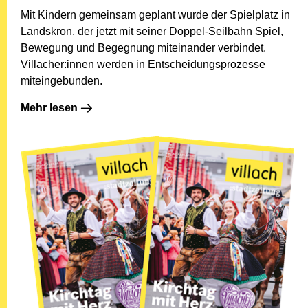
Mit Kindern gemeinsam geplant wurde der Spielplatz in
Landskron, der jetzt mit seiner Doppel-Seilbahn Spiel,
Bewegung und Begegnung miteinander verbindet.
Villacher:innen werden in Entscheidungsprozesse
miteingebunden.
Mehr lesen: In Landskron gibt es jetzt eine "Doppel-Se
Mehr lesen