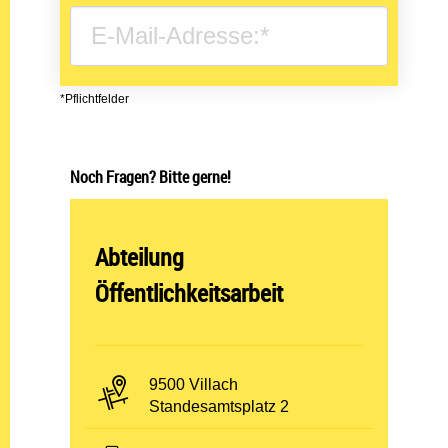
*Pflichtfelder
Noch Fragen? Bitte gerne!
Abteilung öffnen:
Abteilung
Öffentlichkeitsarbeit
PLZ und Ort:
9500 Villach
Adresse:
Standesamtsplatz 2