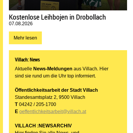
Kostenlose Leihbojen in Drobollach
Datum:
07.08.2026
Mehr lesen: Kostenlose Leihbojen in Drobollach
Mehr lesen
Villach: News
Aktuelle
News-Meldungen
aus Villach. Hier
sind sie rund um die Uhr top informiert.
Öffentlichkeitsarbeit der Stadt Villach
Standesamtsplatz 2, 9500 Villach
T
04242 / 205-1700
E
oeffentlichkeitsarbeit@villach.at
VILLACH :NEWSARCHIV
Hier finden Sie alle News- und