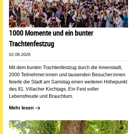
1000 Momente und ein bunter
Trachtenfestzug
02.08.2026
Mit dem bunten Trachtenfestzug durch die Innenstadt,
2000 Teilnehmer:innen und tausenden Besucher:innen
feierte die Stadt am Samstag einen weiteren Höhepunkt
des 81. Villacher Kirchtags. Ein Fest voller
Lebensfreude und Brauchtum.
Mehr lesen: 1000 Momente und ein bunter Trachtenfes
Mehr lesen