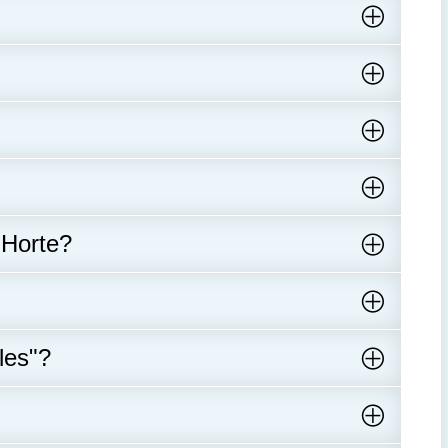
 Horte?
les"?