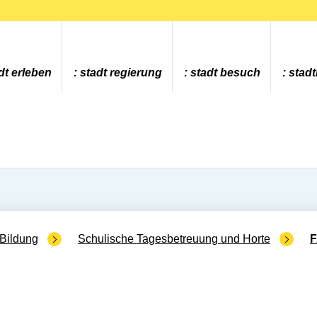
dt erleben
stadt regierung
stadt besuch
stad
Bildung
Schulische Tagesbetreuung und Horte
F