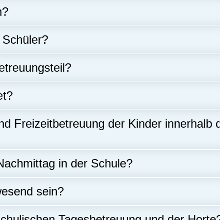
n?
 Schüler?
etreuungsteil?
et?
und Freizeitbetreuung der Kinder innerhalb
Nachmittag in der Schule?
wesend sein?
schulischen Tagesbetreuung und der Horte