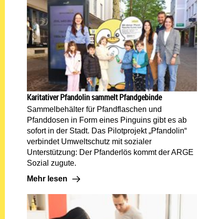
Karitativer Pfandolin sammelt Pfandgebinde
Sammelbehälter für Pfandflaschen und
Pfanddosen in Form eines Pinguins gibt es ab
sofort in der Stadt. Das Pilotprojekt „Pfandolin“
verbindet Umweltschutz mit sozialer
Unterstützung: Der Pfanderlös kommt der ARGE
Sozial zugute.
Mehr lesen: Karitativer Pfandolin sammelt Pfandge
Mehr lesen