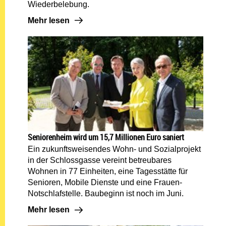
Wiederbelebung.
Mehr lesen: Defibrillator: Lebensrettung am Ossiac
Mehr lesen
Seniorenheim wird um 15,7 Millionen Euro saniert
Ein zukunftsweisendes Wohn- und Sozialprojekt
in der Schlossgasse vereint betreubares
Wohnen in 77 Einheiten, eine Tagesstätte für
Senioren, Mobile Dienste und eine Frauen-
Notschlafstelle. Baubeginn ist noch im Juni.
Mehr lesen: Seniorenheim wird um 15,7 Millionen Eu
Mehr lesen