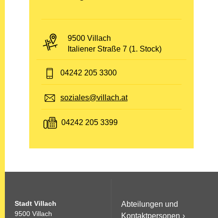
PLZ und Ort:
9500 Villach
Adresse:
Italiener Straße 7 (1. Stock)
Telefon:
04242 205 3300
E-Mail:
soziales@villach.at
Fax:
04242 205 3399
Stadt Villach
Abteilungen und
9500 Villach
Kontaktpersonen