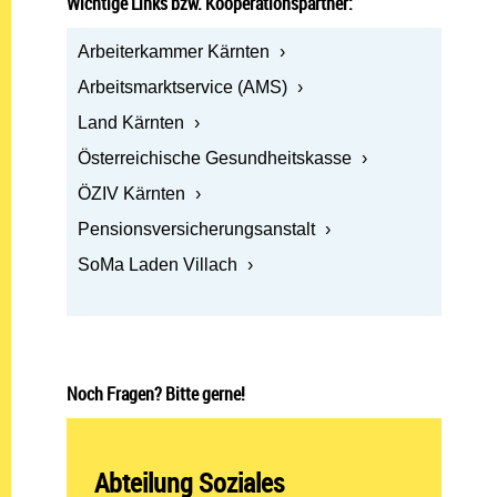
Wichtige Links bzw. Kooperationspartner:
Arbeiterkammer Kärnten
Arbeitsmarktservice (AMS)
Land Kärnten
Österreichische Gesundheitskasse
ÖZIV Kärnten
Pensionsversicherungsanstalt
SoMa Laden Villach
Noch Fragen? Bitte gerne!
Abteilung öffnen:
Abteilung Soziales