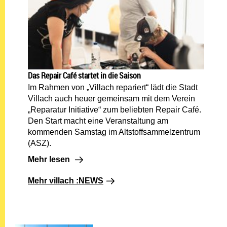
Das Repair Café startet in die Saison
Im Rahmen von „Villach repariert“ lädt die Stadt
Villach auch heuer gemeinsam mit dem Verein
„Reparatur Initiative“ zum beliebten Repair Café.
Den Start macht eine Veranstaltung am
kommenden Samstag im Altstoffsammelzentrum
(ASZ).
Mehr lesen: Das Repair Café startet in die Saison
Mehr lesen
Mehr villach :NEWS