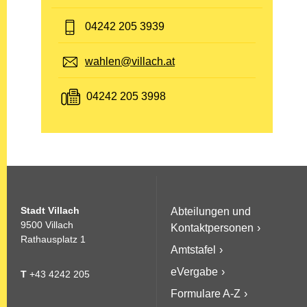
Telefon:
04242 205 3939
E-Mail:
wahlen@villach.at
Fax:
04242 205 3998
Stadt Villach
Abteilungen und
9500 Villach
Kontaktpersonen
Rathausplatz 1
Amtstafel
eVergabe
T
+43 4242 205
Formulare A-Z