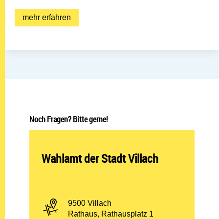
mehr erfahren: ID Austria
mehr erfahren
Noch Fragen? Bitte gerne!
Abteilung öffnen:
Wahlamt der Stadt Villach
PLZ und Ort:
9500 Villach
Adresse:
Rathaus, Rathausplatz 1