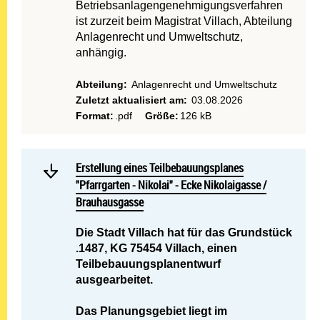
Betriebsanlagengenehmigungsverfahren
ist zurzeit beim Magistrat Villach, Abteilung
Anlagenrecht und Umweltschutz,
anhängig.
Abteilung:
Anlagenrecht und Umweltschutz
Zuletzt aktualisiert am:
03.08.2026
Format:
.pdf
Größe:
126 kB
Mehr lesen: Erstellung ein
Erstellung eines Teilbebauungsplanes "Pfarrgarten - Ni
Erstellung eines Teilbebauungsplanes
"Pfarrgarten - Nikolai" - Ecke Nikolaigasse /
Brauhausgasse
Die Stadt Villach hat für das Grundstück
.1487, KG 75454 Villach, einen
Teilbebauungsplanentwurf
ausgearbeitet.
Das Planungsgebiet liegt im