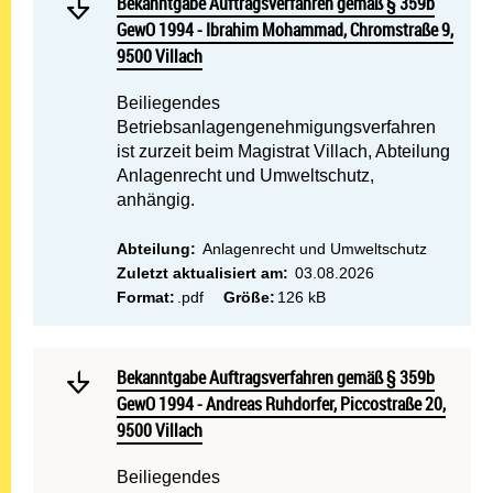
Bekanntgabe Auftragsverfahren gemäß § 359b GewO 19
Bekanntgabe Auftragsverfahren gemäß § 359b
GewO 1994 - Ibrahim Mohammad, Chromstraße 9,
9500 Villach
Beiliegendes
Betriebsanlagengenehmigungsverfahren
ist zurzeit beim Magistrat Villach, Abteilung
Anlagenrecht und Umweltschutz,
anhängig.
Abteilung:
Anlagenrecht und Umweltschutz
Zuletzt aktualisiert am:
03.08.2026
Format:
.pdf
Größe:
126 kB
Mehr lesen: Bekanntgabe A
Bekanntgabe Auftragsverfahren gemäß § 359b GewO 1994
Bekanntgabe Auftragsverfahren gemäß § 359b
GewO 1994 - Andreas Ruhdorfer, Piccostraße 20,
9500 Villach
Beiliegendes