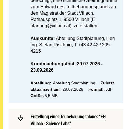
berechtigt, eine schriftliche Stellungnahme
zum Entwurf des Teilbebauungsplanes an
den Magistrat der Stadt Villach,
Rathausplatz 1, 9500 Villach (E
planung@villach.at), zu erstatten.
Auskünfte:
Abteilung Stadtplanung, Herr
Ing. Stefan Rischnig, T +43 42 42 / 205-
4215
Kundmachungsfrist: 29.07.2026 -
23.09.2026
Abteilung:
Abteilung Stadtplanung
Zuletzt
aktualisiert am:
29.07.2026
Format:
.pdf
Größe:
5,5 MB
Mehr lesen: Erstellung ein
Erstellung eines Teilbebauungsplanes "FH Villach - Sci
Erstellung eines Teilbebauungsplanes "FH
Villach - Science Labs"