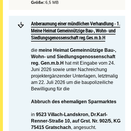
Größe:
6,5 MB
Mehr lesen: Anberaumung e
Anberaumung einer mündlichen Verhandlung - 1. Mein
Anberaumung einer mündlichen Verhandlung - 1.
Meine Heimat Gemeinnützige Bau-, Wohn- und
Siedlungsgenossenschaft reg.Ges.m.b.H
die
meine Heimat Gemeinnützige Bau-,
Wohn- und Siedlungsgenossenschaft
reg. Gen.m.b.H
hat mit Eingabe vom 24.
Juni 2026 sowie unter Nachreichung
projektergänzender Unterlagen, letztmalig
am 22. Juli 2026 um die baupolizeiliche
Bewilligung für die
Abbruch des ehemaligen Sparmarktes
in
9523 Villach-Landskron, Dr.Karl-
Renner-Straße 10, auf Grst. Nr. 902/5, KG
75415 Gratschach
, angesucht.