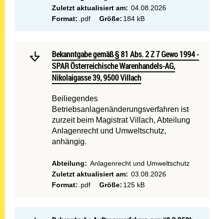
Zuletzt aktualisiert am:
04.08.2026
Format:
.pdf
Größe:
184 kB
Mehr lesen: Bekanntgabe g
Bekanntgabe gemäß § 81 Abs. 2 Z 7 Gewo 1994 - SPAR Ö
Bekanntgabe gemäß § 81 Abs. 2 Z 7 Gewo 1994 -
SPAR Österreichische Warenhandels-AG,
Nikolaigasse 39, 9500 Villach
Beiliegendes
Betriebsanlagenänderungsverfahren ist
zurzeit beim Magistrat Villach, Abteilung
Anlagenrecht und Umweltschutz,
anhängig.
Abteilung:
Anlagenrecht und Umweltschutz
Zuletzt aktualisiert am:
03.08.2026
Format:
.pdf
Größe:
125 kB
Mehr lesen: Bekanntgabe 