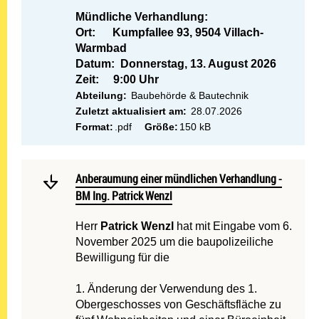
Mündliche Verhandlung:
Ort: Kumpfallee 93, 9504 Villach-
Warmbad
Datum:
Donnerstag, 13. August 2026
Zeit: 9:00 Uhr
Abteilung:
Baubehörde & Bautechnik
Zuletzt aktualisiert am:
28.07.2026
Format:
.pdf
Größe:
150 kB
Mehr lesen: Anberaumung e
Anberaumung einer mündlichen Verhandlung - BM Ing. 
Anberaumung einer mündlichen Verhandlung -
BM Ing. Patrick Wenzl
Herr
Patrick Wenzl
hat mit Eingabe vom 6.
November 2025 um die baupolizeiliche
Bewilligung für die
1. Änderung der Verwendung des 1.
Obergeschosses von Geschäftsfläche zu