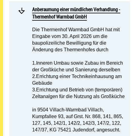
Mehr lesen: Anberaumung 
Anberaumung einer mündlichen Verhandlung - Ther
Anberaumung einer mündlichen Verhandlung -
Thermenhof Warmbad GmbH
Die Thermenhof Warmbad GmbH hat mit
Eingabe vom 30. April 2026 um die
baupolizeiliche Bewilligung für die
Änderung des Thermenhofes durch
1.Inneren Umbau sowie Zubau im Bereich
der Großküche und Sanierung derselben
2.Errichtung einer Technikeinhausung am
Gebäude
3.Errichtung und Betrieb von (temporären)
Zeltanalgen für die Nutzung als Großküche
in 9504 Villach-Warmbad Villach,
Kumpfallee 93, auf Grst. Nr. 868, 141, 865,
127, 145, 142/1, 142/2, 142/3, 147/2, 122,
147/37, KG 75421 Judendorf, angesucht.