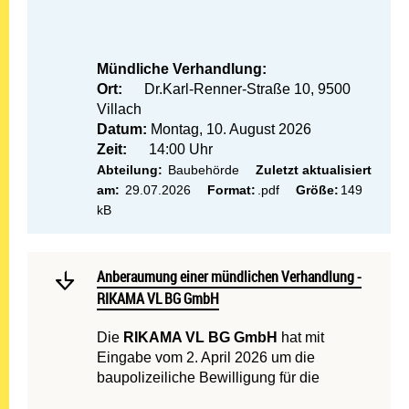
Mündliche Verhandlung:
Ort:
Dr.Karl-Renner-Straße 10, 9500
Villach
Datum:
Montag, 10. August 2026
Zeit:
14:00 Uhr
Abteilung:
Baubehörde
Zuletzt aktualisiert
am:
29.07.2026
Format:
.pdf
Größe:
149
kB
Mehr lesen: Anberaumung 
Anberaumung einer mündlichen Verhandlung - RIKAM
Anberaumung einer mündlichen Verhandlung -
RIKAMA VL BG GmbH
Die
RIKAMA VL BG GmbH
hat mit
Eingabe vom 2. April 2026 um die
baupolizeiliche Bewilligung für die