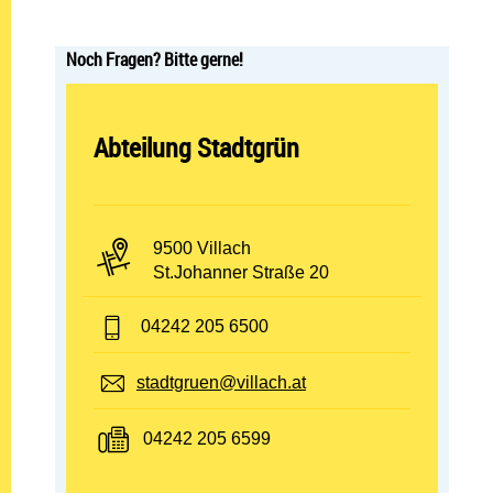
Noch Fragen? Bitte gerne!
Abteilung öffnen:
Abteilung Stadtgrün
PLZ und Ort:
9500 Villach
Adresse:
St.Johanner Straße 20
Telefon:
04242 205 6500
E-Mail:
stadtgruen@villach.at
Fax:
04242 205 6599