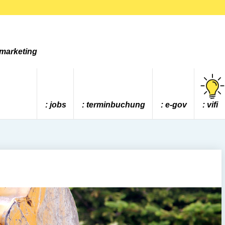
tmarketing
jobs
terminbuchung
e-gov
vifi