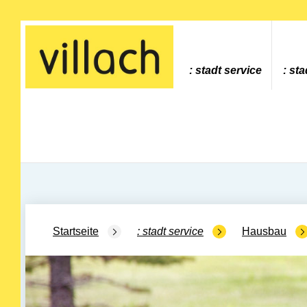
Gehe zur Startseite
stadt service
sta
Startseite
stadt service
Hausbau