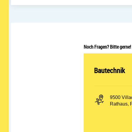
Noch Fragen? Bitte gerne!
Abteilung öff
Bautechnik
PLZ und Or
9500 Villa
Adresse:
Rathaus, 