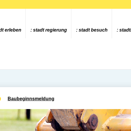
dt erleben
stadt regierung
stadt besuch
stad
Baubeginnsmeldung