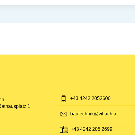
nen:
Telefon:
+43 4242 2052600
t:
ch
Rathausplatz 1
E-Mail:
bautechnik@villach.at
Fax:
+43 4242 205 2699