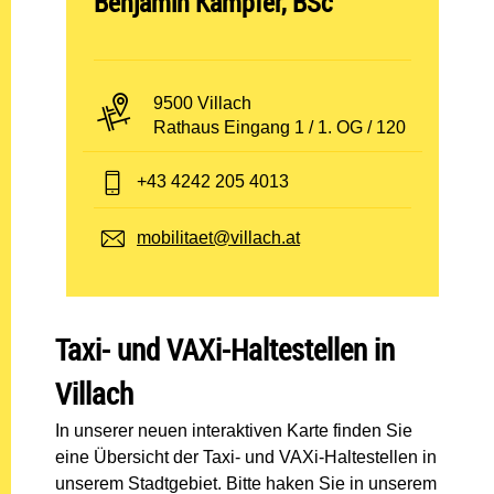
Benjamin Kampfer, BSc
PLZ und Ort:
9500 Villach
Adresse:
Rathaus Eingang 1 / 1. OG / 120
Telefon:
+43 4242 205 4013
E-Mail:
mobilitaet@villach.at
Taxi- und VAXi-Haltestellen in
Villach
In unserer neuen interaktiven Karte finden Sie
eine Übersicht der Taxi- und VAXi-Haltestellen in
unserem Stadtgebiet. Bitte haken Sie in unserem