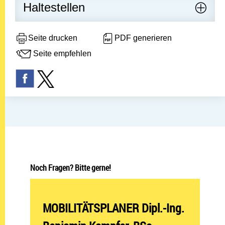
Haltestellen
Seite drucken
PDF generieren
Seite empfehlen
Noch Fragen? Bitte gerne!
Abteilung öffnen:
MOBILITÄTSPLANER Dipl.-Ing.