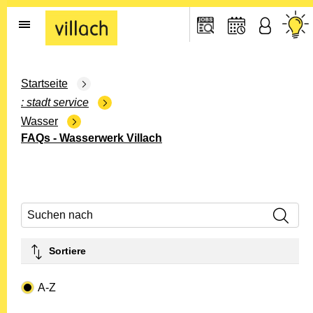
Gehe zur Startseite
Startseite
stadt service
Wasser
FAQs - Wasserwerk Villach
Suchen nach
Sortiere
Drop-down- Art
A-Z