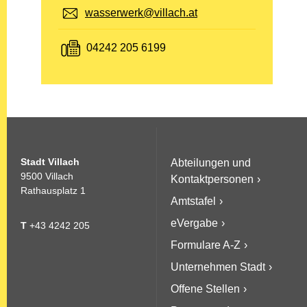
E-Mail:
wasserwerk@villach.at
Fax:
04242 205 6199
Stadt Villach
Abteilungen und
9500 Villach
Kontaktpersonen
Rathausplatz 1
Amtstafel
eVergabe
T
+43 4242 205
Formulare A-Z
Unternehmen Stadt
Offene Stellen