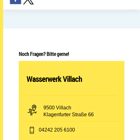
Noch Fragen? Bitte gerne!
Abteilung öffnen:
Wasserwerk Villach
PLZ und Ort:
9500 Villach
Adresse:
Klagenfurter Straße 66
Telefon:
04242 205 6100