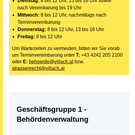
Dienstag:
8 bis 12 Uhr, 13 bis 16 Uhr sowie
nach Vereinbarung bis 19 Uhr
Mittwoch:
8 bis 12 Uhr, nachmittags nach
Terminvereinbarung
Donnerstag:
8 bis 12 Uhr, 13 bis 16 Uhr
Freitag:
8 bis 12 Uhr
Um Wartezeiten zu vermeiden, bitten wir Sie vorab
um Terminvereinbarung unter
T:
+43 4242 205 2100
oder
E:
behoerde@villach.at
bzw.
strassenrecht@villach.at
Abteilung:
Geschäftsgruppe 1 -
Behördenverwaltung