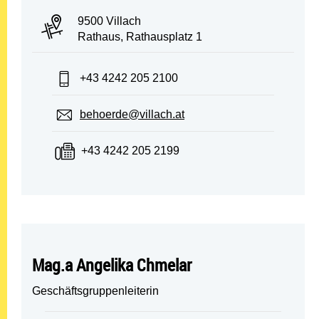
PLZ und Ort:
9500 Villach
Adresse:
Rathaus, Rathausplatz 1
Telefon:
+43 4242 205 2100
E-Mail:
behoerde@villach.at
Fax:
+43 4242 205 2199
Mag.a Angelika Chmelar
Geschäftsgruppenleiterin