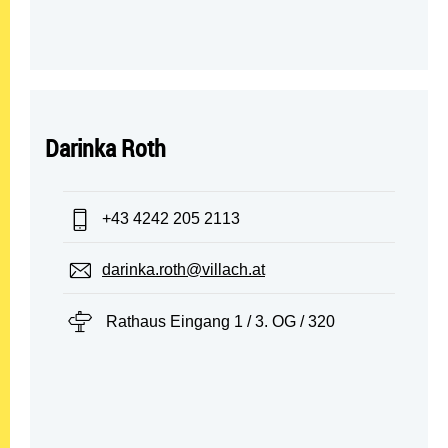
Darinka Roth
Telefon:
+43 4242 205 2113
E-Mail:
darinka.roth@villach.at
Standort:
Rathaus Eingang 1 / 3. OG / 320