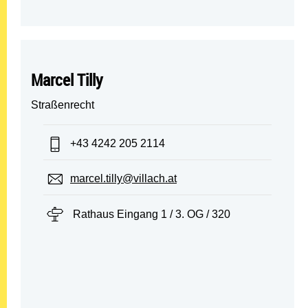
Marcel Tilly
Straßenrecht
Telefon:
+43 4242 205 2114
E-Mail:
marcel.tilly@villach.at
Standort:
Rathaus Eingang 1 / 3. OG / 320