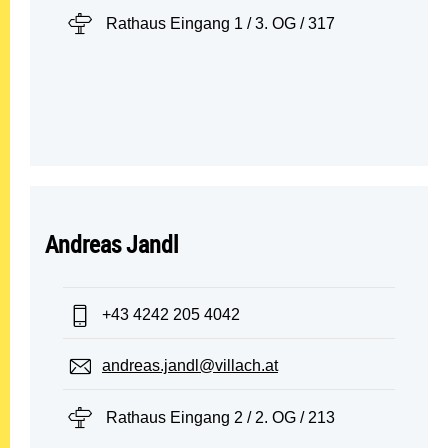
Standort:
Rathaus Eingang 1 / 3. OG / 317
Andreas Jandl
Telefon:
+43 4242 205 4042
E-Mail:
andreas.jandl@villach.at
Standort:
Rathaus Eingang 2 / 2. OG / 213