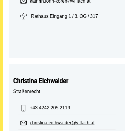
E-Mail:
kathrin.fohn-koren@villach.at
Standort:
Rathaus Eingang 1 / 3. OG / 317
Christina Eichwalder
Straßenrecht
Telefon:
+43 4242 205 2119
E-Mail:
christina.eichwalder@villach.at