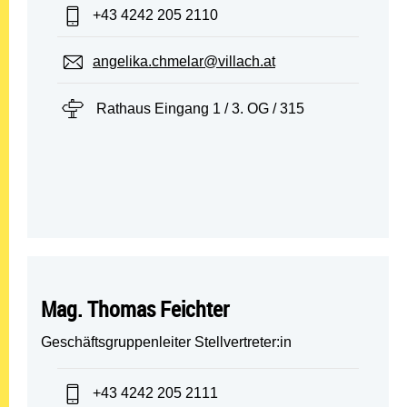
Telefon:
+43 4242 205 2110
E-Mail:
angelika.chmelar@villach.at
Standort:
Rathaus Eingang 1 / 3. OG / 315
Mag. Thomas Feichter
Geschäftsgruppenleiter Stellvertreter:in
Telefon:
+43 4242 205 2111