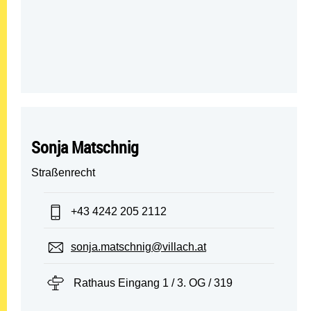
Sonja Matschnig
Straßenrecht
Telefon:
+43 4242 205 2112
E-Mail:
sonja.matschnig@villach.at
Standort:
Rathaus Eingang 1 / 3. OG / 319