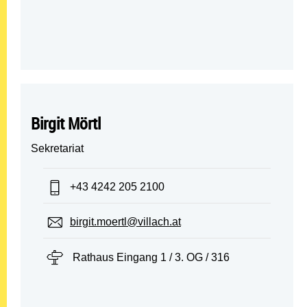
Birgit Mörtl
Sekretariat
Telefon:
+43 4242 205 2100
E-Mail:
birgit.moertl@villach.at
Standort:
Rathaus Eingang 1 / 3. OG / 316