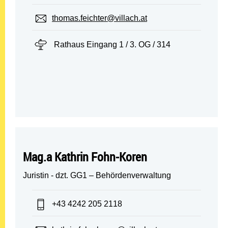
E-Mail:
thomas.feichter@villach.at
Standort:
Rathaus Eingang 1 / 3. OG / 314
Mag.a Kathrin Fohn-Koren
Juristin - dzt. GG1 – Behördenverwaltung
Telefon:
+43 4242 205 2118