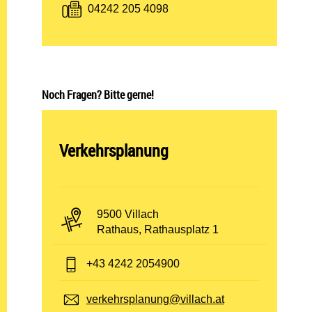
Fax:
04242 205 4098
Noch Fragen? Bitte gerne!
Abteilung öffnen:
Verkehrsplanung
PLZ und Ort:
9500 Villach
Adresse:
Rathaus, Rathausplatz 1
Telefon:
+43 4242 2054900
E-Mail:
verkehrsplanung@villach.at