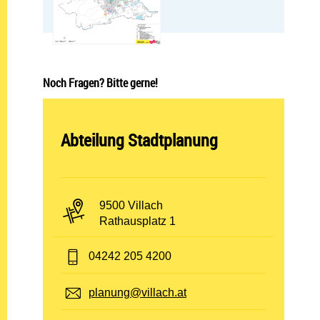
Noch Fragen? Bitte gerne!
Abteilung öffnen:
Abteilung Stadtplanung
PLZ und Ort:
9500 Villach
Adresse:
Rathausplatz 1
Telefon:
04242 205 4200
E-Mail:
planung@villach.at