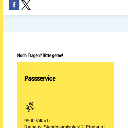
Noch Fragen? Bitte gerne!
Abteilung öffnen:
Passservice
PLZ und Ort:
9500 Villach
Adresse:
Rathaus, Standesamtsplatz 2, Eingang II