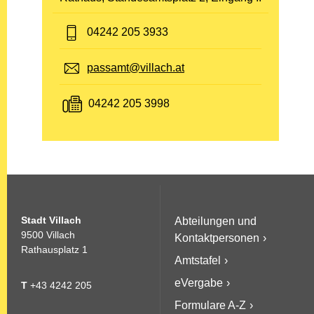
Telefon:
04242 205 3933
E-Mail:
passamt@villach.at
Fax:
04242 205 3998
Stadt Villach
Abteilungen und
9500 Villach
Kontaktpersonen
Rathausplatz 1
Amtstafel
eVergabe
T
+43 4242 205
Formulare A-Z